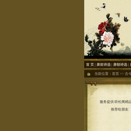
首 页
|
唐前诗选
|
唐朝诗选
|
当前位置：
首页
>>
古
服务提供:听松阁精品
推荐给朋友: