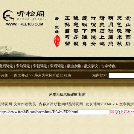
唐后诗选
|
宋前词选
|
宋朝词选
|
宋后词选
|
散曲杂剧
|
散文骈文
|
古今诗集
|
今诗集
>>
图文并茂
>>
茅屋为秋风所破歌 杜甫
站内搜索:
茅屋为秋风所破歌 杜甫
诗词网 文章作者:海棠 内容来源:听松阁精品诗词网 发表时间:2013-01-14 文章类别