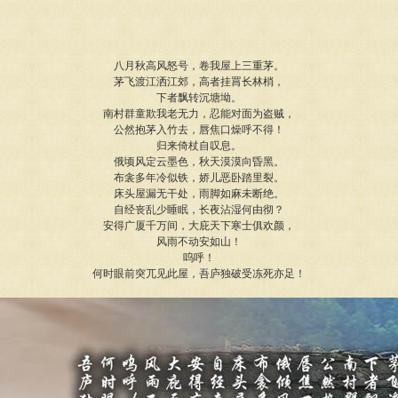
八月秋高风怒号，卷我屋上三重茅。
茅飞渡江洒江郊，高者挂罥长林梢，
下者飘转沉塘坳。
南村群童欺我老无力，忍能对面为盗贼，
公然抱茅入竹去，唇焦口燥呼不得！
归来倚杖自叹息。
俄顷风定云墨色，秋天漠漠向昏黑。
布衾多年冷似铁，娇儿恶卧踏里裂。
床头屋漏无干处，雨脚如麻未断绝。
自经丧乱少睡眠，长夜沾湿何由彻？
安得广厦千万间，大庇天下寒士俱欢颜，
风雨不动安如山！
呜呼！
何时眼前突兀见此屋，吾庐独破受冻死亦足！